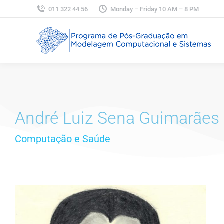
011 322 44 56
Monday – Friday 10 AM – 8 PM
André Luiz Sena Guimarães
Computação e Saúde